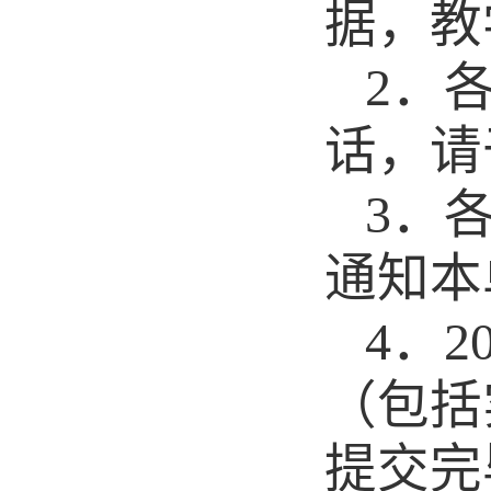
据，教
2
．
话，请
3
．
通知本
4
．
2
（包括
提交完