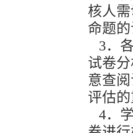
核人需
命题的
3
．
试卷分
意查阅
评估的
4
．
卷进行