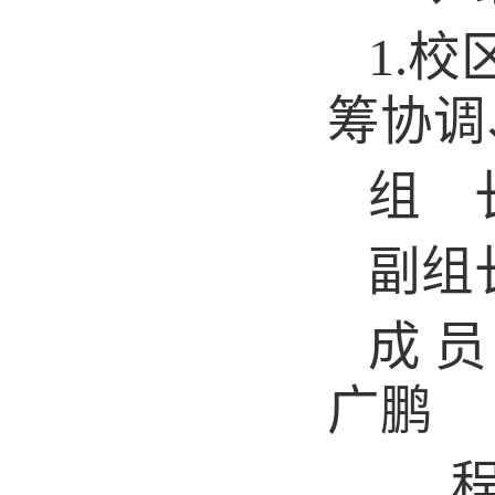
1.
校
筹协调
组 
副组
成 
广鹏
程