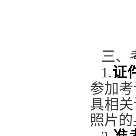
三
、
证
1.
参加考
具相关
照片的