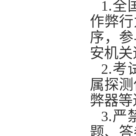
1.
全
作弊行
序，参
安机关
2.
考
属探测
弊器等
3.
严
题、答