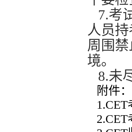
7.
考
人员持
周围禁
境。
8.
未
附件：
1.CET
2.CET