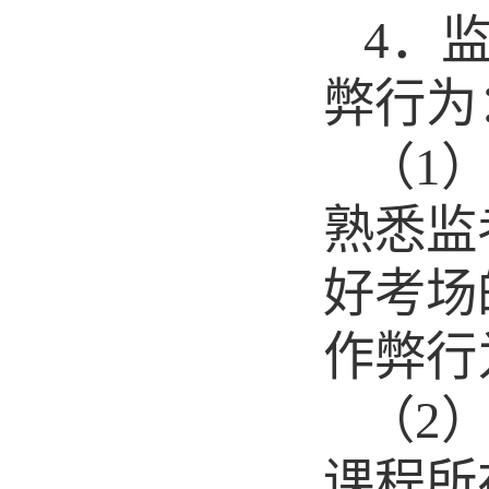
4
．
弊行为
（
1
熟悉监
好考场
作弊行
（
2
课程所