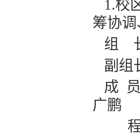
1.校
筹
协调
组 
副组
成
广
鹏