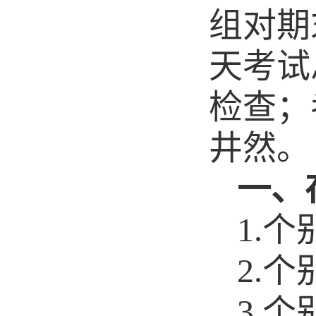
组对期
天考试
检查；
井然。
一、
1.
个
2.
个
3.
个