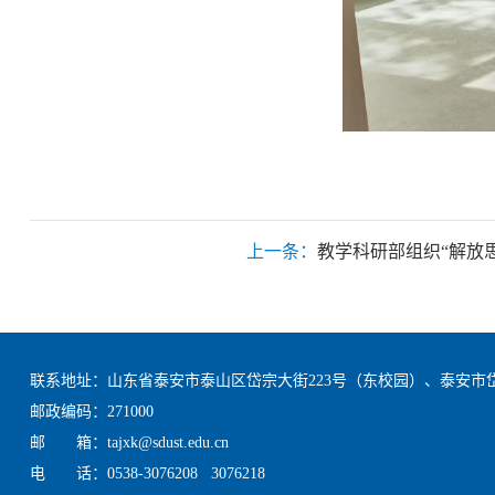
上一条：
教学科研部组织“解放
联系地址：山东省泰安市泰山区岱宗大街223号（东校园）、泰安市
邮政编码：271000
邮 箱：tajxk@sdust.edu.cn
电 话：0538-3076208 3076218