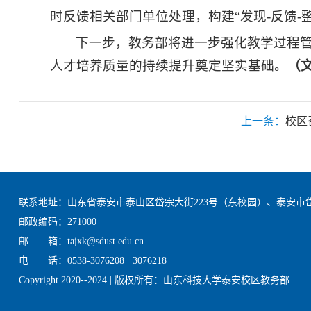
时反馈相关部门单位处理，构建“发现-反馈-
下一步，教务部将进一步强化教学过程
人才培养质量的持续提升奠定坚实基础。
（
上一条：
校区
联系地址：山东省泰安市泰山区岱宗大街223号（东校园）、泰安市
邮政编码：271000
邮 箱：tajxk@sdust.edu.cn
电 话：0538-3076208 3076218
Copyright 2020--2024 | 版权所有：山东科技大学泰安校区教务部