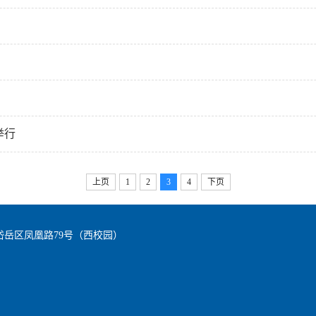
举行
上页
1
2
3
4
下页
岱岳区凤凰路79号（西校园）